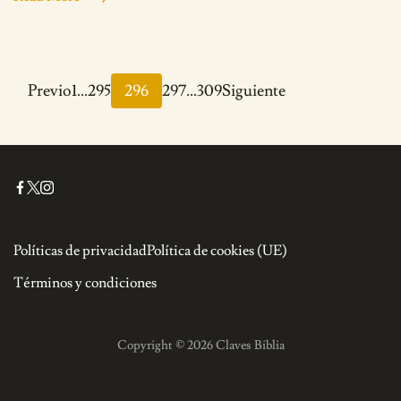
Paginación
Page
Page
Page
Page
Page
Previo
1
…
295
296
297
…
309
Siguiente
de
entradas
Políticas de privacidad
Política de cookies (UE)
Términos y condiciones
Copyright © 2026 Claves Biblia