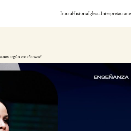
Inicio
Historia
Iglesia
Interpretacione
rmanos según enseñanzas?