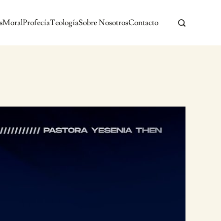
s
Moral
Profecía
Teología
Sobre Nosotros
Contacto