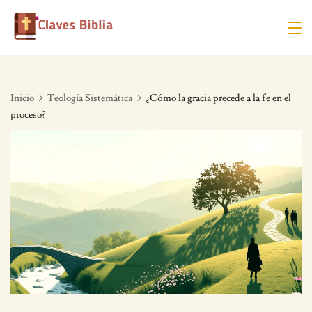
Skip
to
content
Inicio
Teología Sistemática
¿Cómo la gracia precede a la fe en el
proceso?