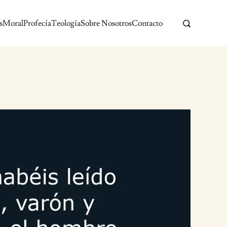
s
Moral
Profecía
Teología
Sobre Nosotros
Contacto