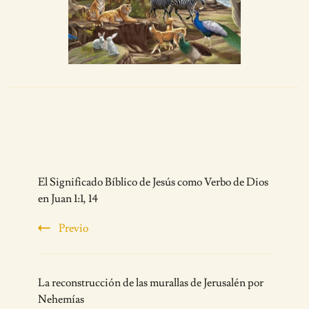
Post
El Significado Bíblico de Jesús como Verbo de Dios
Navigation
en Juan 1:1, 14
Previo
La reconstrucción de las murallas de Jerusalén por
Nehemías