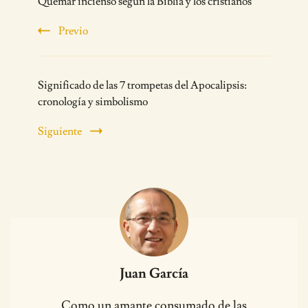
Quemar incienso según la Biblia y los cristianos
Navigation
Previo
Significado de las 7 trompetas del Apocalipsis:
cronología y simbolismo
Siguiente
Juan García
Como un amante consumado de las