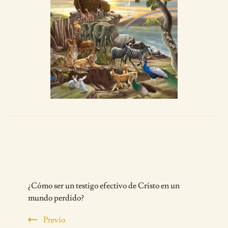
Post
¿Cómo ser un testigo efectivo de Cristo en un
Navigation
mundo perdido?
Previo