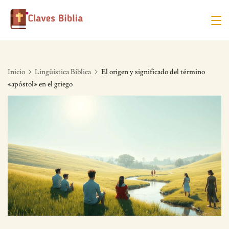
Skip
to
content
Inicio
Lingüística Bíblica
El origen y significado del término
«apóstol» en el griego