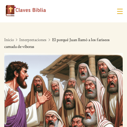
Skip
to
content
Inicio
Interpretaciones
El porqué Juan llamó a los fariseos
camada de víboras