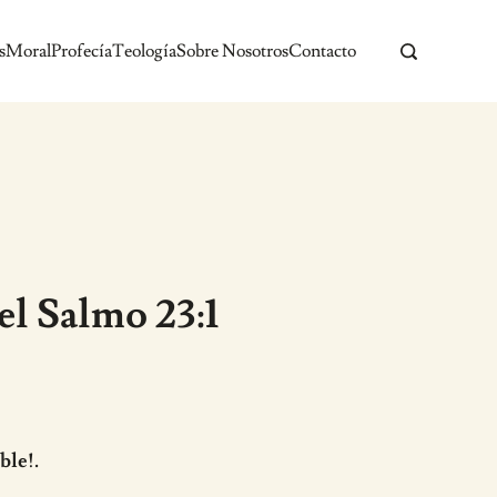
s
Moral
Profecía
Teología
Sobre Nosotros
Contacto
el Salmo 23:1
ble!.