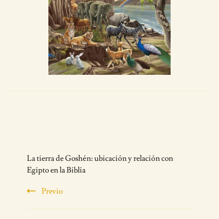
Post
La tierra de Goshén: ubicación y relación con
Navigation
Egipto en la Biblia
Previo