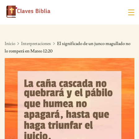
Skip
to
content
Inicio
Interpretaciones
El significado de un junco magullado no
lo romperá en Mateo 12:20