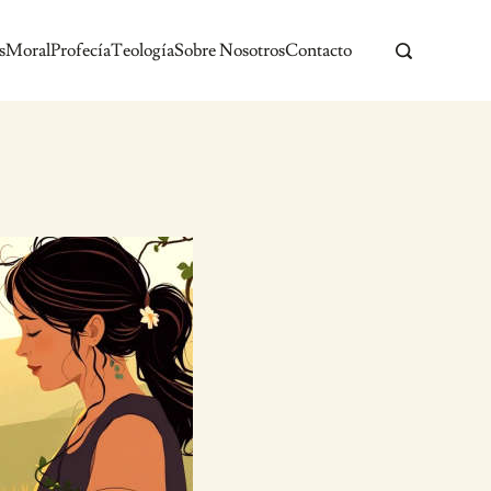
s
Moral
Profecía
Teología
Sobre Nosotros
Contacto