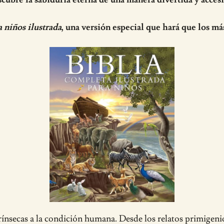
a niños ilustrada
, una versión especial que hará que los má
ínsecas a la condición humana. Desde los relatos primigenios