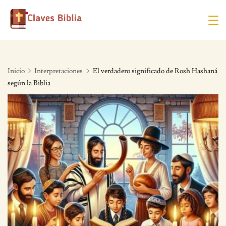
Skip
to
content
Inicio
Interpretaciones
El verdadero significado de Rosh Hashaná
según la Biblia