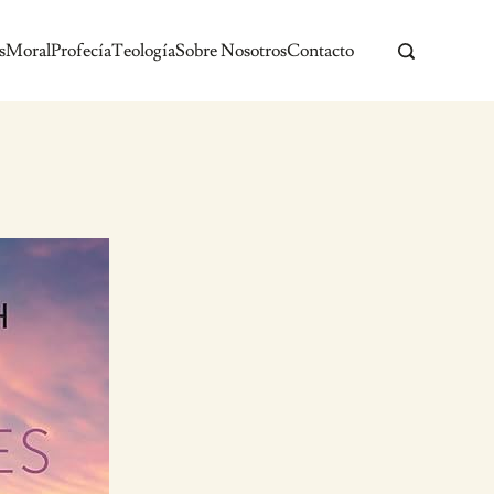
s
Moral
Profecía
Teología
Sobre Nosotros
Contacto