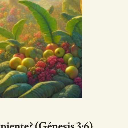
piente? (Génesis 3:6)