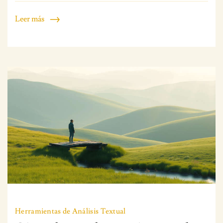
análisis
Leer más
detallado
Herramientas de Análisis Textual