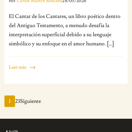
Por
Carlos Martín Sánchez
28/03/2026
El Cantar de los Cantares, un libro poético dentro
del Antiguo Testamento, a menudo desafía la
interpretación superficial debido a su lenguaje
simbólico y su enfoque en el amor humano. […]
Leer más
Paginación
Page
Page
Page
1
2
3
Siguiente
de