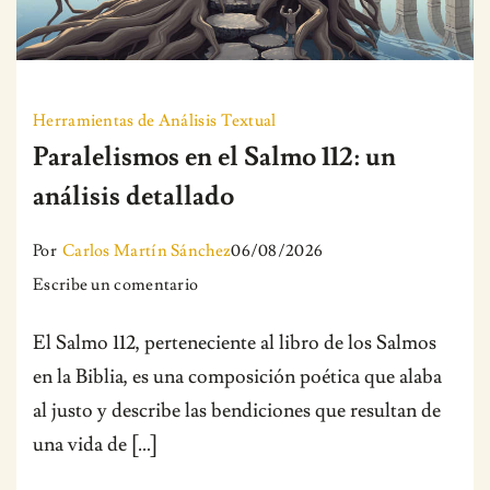
Herramientas de Análisis Textual
Paralelismos en el Salmo 112: un
análisis detallado
Por
Carlos Martín Sánchez
06/08/2026
on
Escribe un comentario
Paralelismos
El Salmo 112, perteneciente al libro de los Salmos
en
en la Biblia, es una composición poética que alaba
el
al justo y describe las bendiciones que resultan de
Salmo
una vida de […]
112:
un