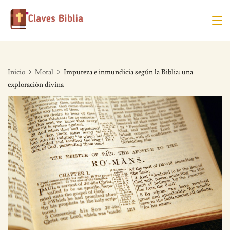
Skip
to
content
Inicio
Moral
Impureza e inmundicia según la Biblia: una
exploración divina