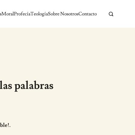
s
Moral
Profecía
Teología
Sobre Nosotros
Contacto
las palabras
ble!.