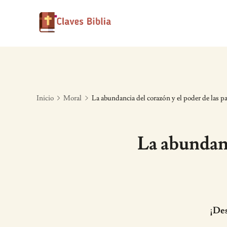
Skip
to
content
Inicio
Moral
La abundancia del corazón y el poder de las pa
La abundanc
¡Des