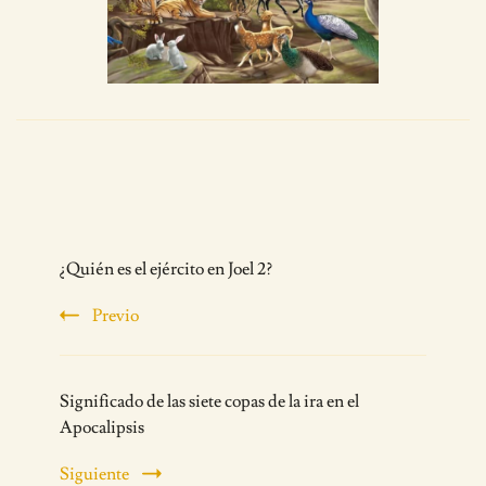
Post
¿Quién es el ejército en Joel 2?
Navigation
Previo
Significado de las siete copas de la ira en el
Apocalipsis
Siguiente