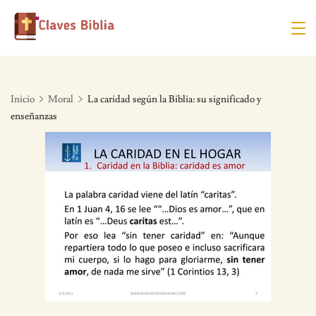
Skip
to
content
Inicio
Moral
La caridad según la Biblia: su significado y
enseñanzas