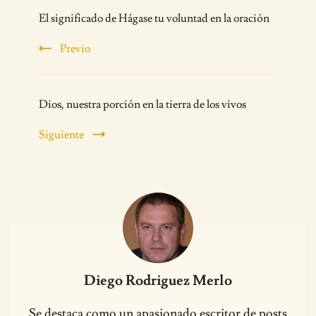
Post
El significado de Hágase tu voluntad en la oración
Navigation
Previo
Dios, nuestra porción en la tierra de los vivos
Siguiente
Diego Rodriguez Merlo
Se destaca como un apasionado escritor de posts