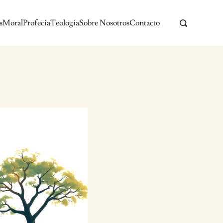
s
Moral
Profecía
Teología
Sobre Nosotros
Contacto