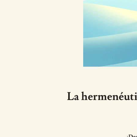
La hermenéutic
¡Des