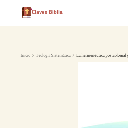
Skip
to
content
Inicio
Teología Sistemática
La hermenéutica postcolonial y 