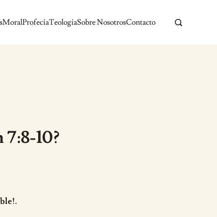
s
Moral
Profecía
Teología
Sobre Nosotros
Contacto
 7:8-10?
ble!.