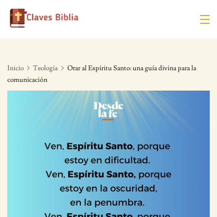
Skip
to
content
Inicio
Teología
Orar al Espíritu Santo: una guía divina para la
comunicación