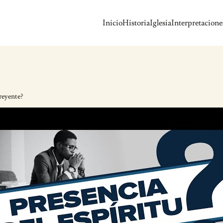
Inicio
Historia
Iglesia
Interpretacione
reyente?