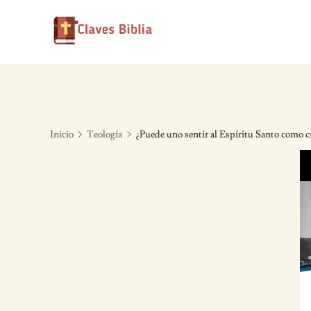
Skip
to
content
Inicio
Teología
¿Puede uno sentir al Espíritu Santo como c