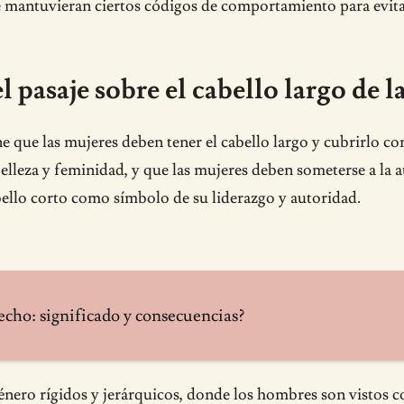
se mantuvieran ciertos códigos de comportamiento para evit
l pasaje sobre el cabello largo de l
ene que las mujeres deben tener el cabello largo y cubrirlo c
elleza y feminidad, y que las mujeres deben someterse a la au
bello corto como símbolo de su liderazgo y autoridad.
hecho: significado y consecuencias?
 género rígidos y jerárquicos, donde los hombres son vistos