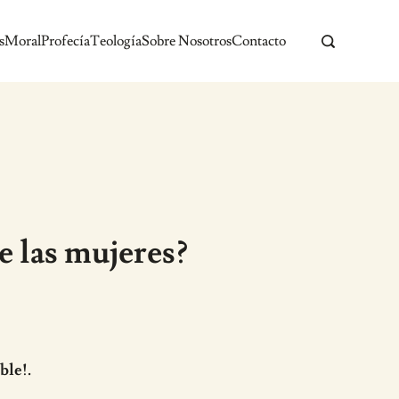
s
Moral
Profecía
Teología
Sobre Nosotros
Contacto
de las mujeres?
ble!.