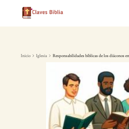
Skip
to
content
Inicio
Iglesia
Responsabilidades bíblicas de los diáconos en 