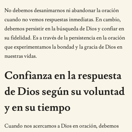
No debemos desanimarnos ni abandonar la oración
cuando no vemos respuestas inmediatas. En cambio,
debemos persistir en la búsqueda de Dios y confiar en
su fidelidad. Es a través de la persistencia en la oración
que experimentamos la bondad y la gracia de Dios en
nuestras vidas.
Confianza en la respuesta
de Dios según su voluntad
y en su tiempo
Cuando nos acercamos a Dios en oración, debemos