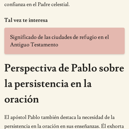
confianza en el Padre celestial.
Tal vez te interesa
Significado de las ciudades de refugio en el
Antiguo Testamento
Perspectiva de Pablo sobre
la persistencia en la
oración
El apóstol Pablo también destaca la necesidad de la
persistencia en la oración en sus enseñanzas. Él exhorta