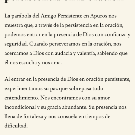
La parábola del Amigo Persistente en Apuros nos
muestra que, a través de la persistencia en la oración,
podemos entrar en la presencia de Dios con confianza y
seguridad. Cuando perseveramos en la oración, nos
acercamos a Dios con audacia y valentía, sabiendo que
él nos escucha y nos ama.
Al entrar en la presencia de Dios en oración persistente,
experimentamos su paz que sobrepasa todo
entendimiento. Nos encontramos con su amor
incondicional y su gracia abundante. Su presencia nos
llena de fortaleza y nos consuela en tiempos de
dificultad.