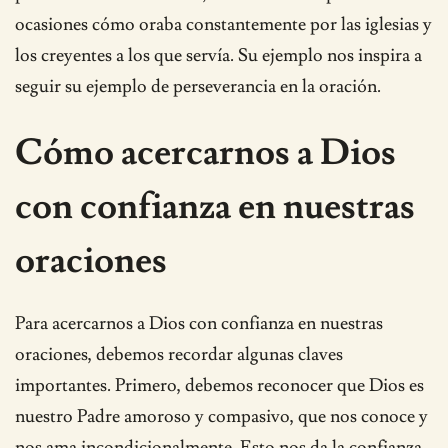
ocasiones cómo oraba constantemente por las iglesias y
los creyentes a los que servía. Su ejemplo nos inspira a
seguir su ejemplo de perseverancia en la oración.
Cómo acercarnos a Dios
con confianza en nuestras
oraciones
Para acercarnos a Dios con confianza en nuestras
oraciones, debemos recordar algunas claves
importantes. Primero, debemos reconocer que Dios es
nuestro Padre amoroso y compasivo, que nos conoce y
nos ama incondicionalmente. Esto nos da la confianza