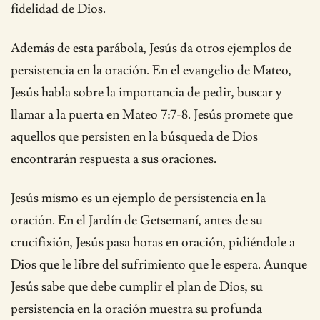
fidelidad de Dios.
Además de esta parábola, Jesús da otros ejemplos de
persistencia en la oración. En el evangelio de Mateo,
Jesús habla sobre la importancia de pedir, buscar y
llamar a la puerta en Mateo 7:7-8. Jesús promete que
aquellos que persisten en la búsqueda de Dios
encontrarán respuesta a sus oraciones.
Jesús mismo es un ejemplo de persistencia en la
oración. En el Jardín de Getsemaní, antes de su
crucifixión, Jesús pasa horas en oración, pidiéndole a
Dios que le libre del sufrimiento que le espera. Aunque
Jesús sabe que debe cumplir el plan de Dios, su
persistencia en la oración muestra su profunda