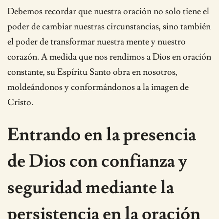
Debemos recordar que nuestra oración no solo tiene el
poder de cambiar nuestras circunstancias, sino también
el poder de transformar nuestra mente y nuestro
corazón. A medida que nos rendimos a Dios en oración
constante, su Espíritu Santo obra en nosotros,
moldeándonos y conformándonos a la imagen de
Cristo.
Entrando en la presencia
de Dios con confianza y
seguridad mediante la
persistencia en la oración