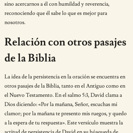
sino acercarnos a él con humildad y reverencia,
reconociendo que él sabe lo que es mejor para
nosotros.
Relación con otros pasajes
de la Biblia
La idea de la persistencia en la oración se encuentra en
otros pasajes de la Biblia, tanto en el Antiguo como en
el Nuevo Testamento. En el salmo 5:3, David clama a
Dios diciendo: «Por la mañana, Señor, escuchas mi
clamor; por la mañana te presento mis ruegos, y quedo
a la espera de tu respuesta». Este versículo muestra la
actitud de persistencia de David en su búsqueda de