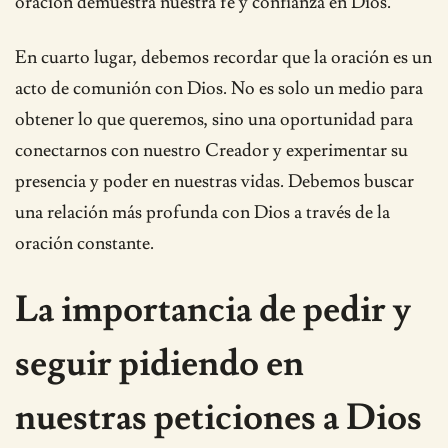
oración demuestra nuestra fe y confianza en Dios.
En cuarto lugar, debemos recordar que la oración es un
acto de comunión con Dios. No es solo un medio para
obtener lo que queremos, sino una oportunidad para
conectarnos con nuestro Creador y experimentar su
presencia y poder en nuestras vidas. Debemos buscar
una relación más profunda con Dios a través de la
oración constante.
La importancia de pedir y
seguir pidiendo en
nuestras peticiones a Dios