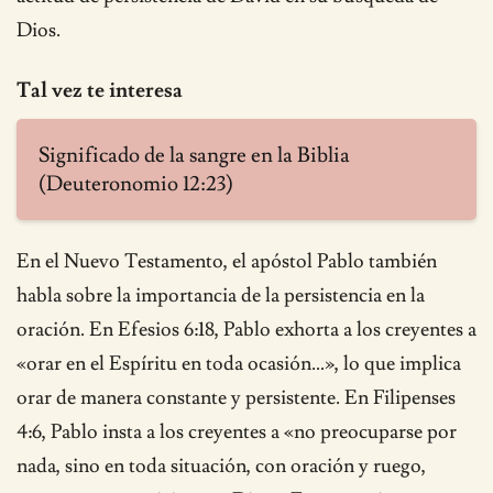
Dios.
Tal vez te interesa
Significado de la sangre en la Biblia
(Deuteronomio 12:23)
En el Nuevo Testamento, el apóstol Pablo también
habla sobre la importancia de la persistencia en la
oración. En Efesios 6:18, Pablo exhorta a los creyentes a
«orar en el Espíritu en toda ocasión…», lo que implica
orar de manera constante y persistente. En Filipenses
4:6, Pablo insta a los creyentes a «no preocuparse por
nada, sino en toda situación, con oración y ruego,