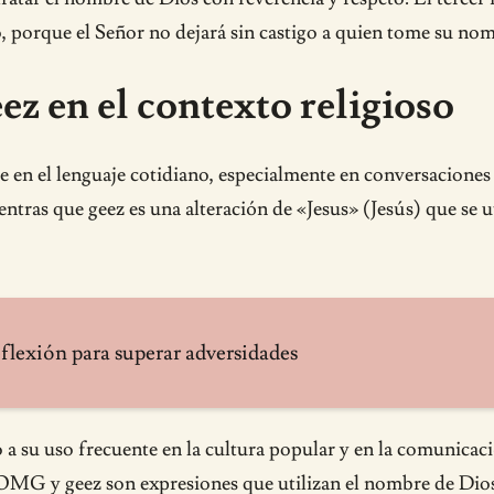
, porque el Señor no dejará sin castigo a quien tome su n
z en el contexto religioso
n el lenguaje cotidiano, especialmente en conversaciones 
as que geez es una alteración de «Jesus» (Jesús) que se uti
eflexión para superar adversidades
 su uso frecuente en la cultura popular y en la comunicaci
. OMG y geez son expresiones que utilizan el nombre de Dio