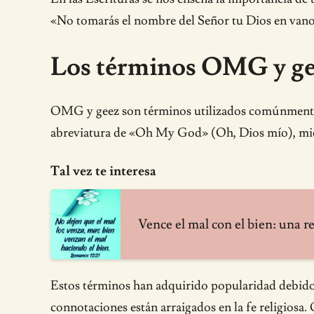
«No tomarás el nombre del Señor tu Dios en vano
Los términos OMG y gee
OMG y geez son términos utilizados comúnmente e
abreviatura de «Oh My God» (Oh, Dios mío), mientr
Tal vez te interesa
Vence el mal con el bien: una r
Estos términos han adquirido popularidad debido a
connotaciones están arraigados en la fe religiosa