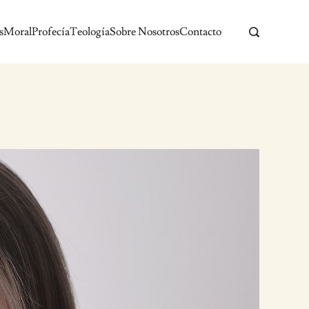
s
Moral
Profecía
Teología
Sobre Nosotros
Contacto