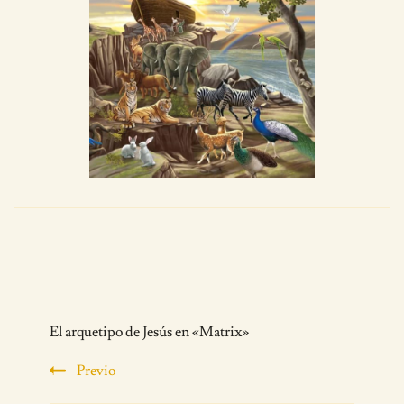
Post
El arquetipo de Jesús en «Matrix»
Navigation
Previo