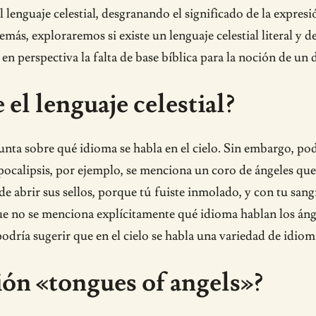
l lenguaje celestial, desgranando el significado de la expres
ás, exploraremos si existe un lenguaje celestial literal y d
 perspectiva la falta de base bíblica para la noción de un d
 el lenguaje celestial?
egunta sobre qué idioma se habla en el cielo. Sin embargo, p
Apocalipsis, por ejemplo, se menciona un coro de ángeles que
 de abrir sus sellos, porque tú fuiste inmolado, y con tu san
 no se menciona explícitamente qué idioma hablan los ángele
podría sugerir que en el cielo se habla una variedad de idiom
ión «tongues of angels»?