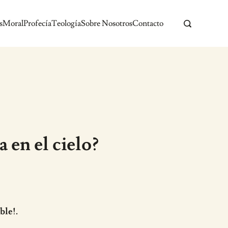
s
Moral
Profecía
Teología
Sobre Nosotros
Contacto
 en el cielo?
ble!.