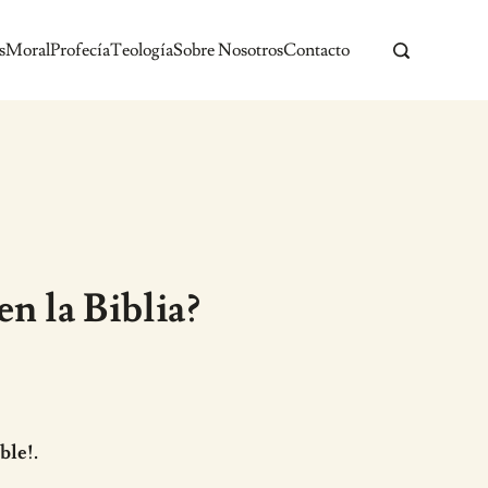
s
Moral
Profecía
Teología
Sobre Nosotros
Contacto
en la Biblia?
ble!.