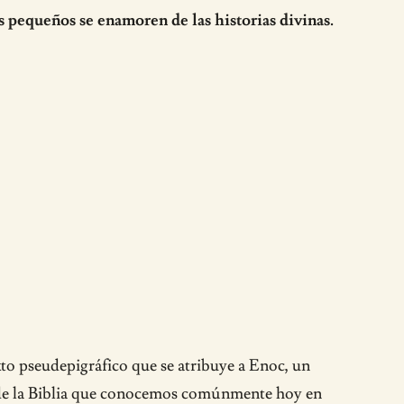
s pequeños se enamoren de las historias divinas.
xto pseudepigráfico que se atribuye a Enoc, un
e de la Biblia que conocemos comúnmente hoy en