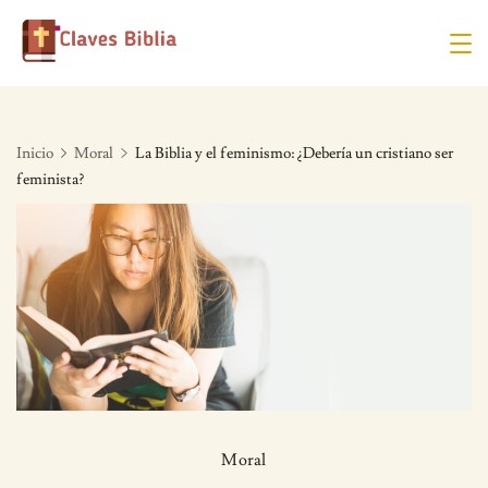
Skip
to
content
Inicio
Moral
La Biblia y el feminismo: ¿Debería un cristiano ser
feminista?
Moral