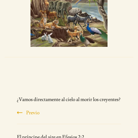
Post
¿Vamos directamente al cielo al morir los creyentes?
Navigation
Previo
El príncipe del aire en Efesios 2:2