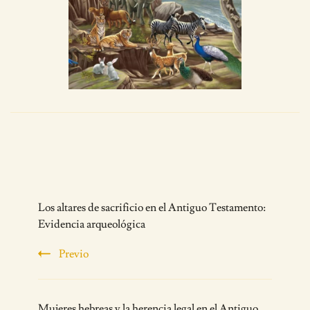
Post
Los altares de sacrificio en el Antiguo Testamento:
Navigation
Evidencia arqueológica
Previo
Mujeres hebreas y la herencia legal en el Antiguo