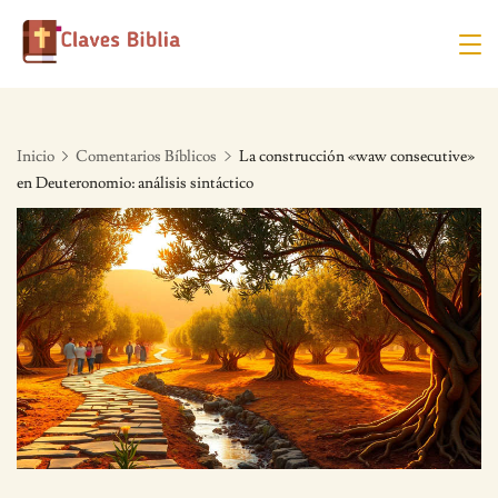
Skip
to
content
Inicio
Comentarios Bíblicos
La construcción «waw consecutive»
en Deuteronomio: análisis sintáctico