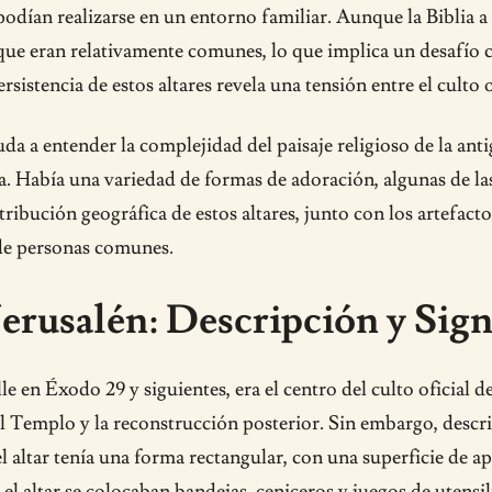
o podían realizarse en un entorno familiar. Aunque la Biblia 
ue eran relativamente comunes, lo que implica un desafío c
rsistencia de estos altares revela una tensión entre el culto o
da a entender la complejidad del paisaje religioso de la anti
sa. Había una variedad de formas de adoración, algunas de la
stribución geográfica de estos altares, junto con los artefacto
s de personas comunes.
Jerusalén: Descripción y Sign
le en Éxodo 29 y siguientes, era el centro del culto oficial d
del Templo y la reconstrucción posterior. Sin embargo, descr
 el altar tenía una forma rectangular, con una superficie de
l altar se colocaban bandejas, ceniceros y juegos de utensilio