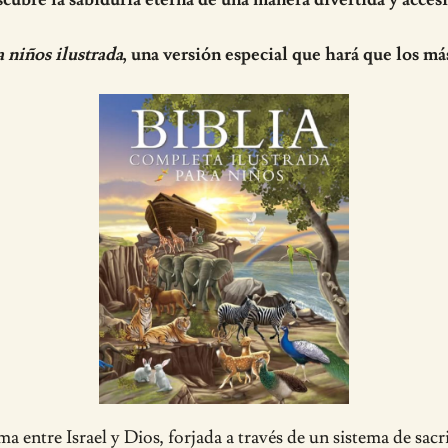
a niños ilustrada
, una versión especial que hará que los má
entre Israel y Dios, forjada a través de un sistema de sacri