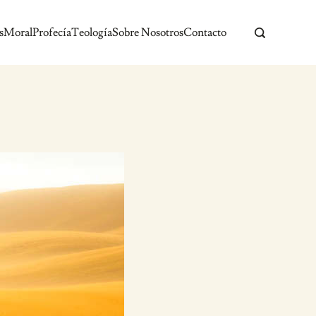
s
Moral
Profecía
Teología
Sobre Nosotros
Contacto