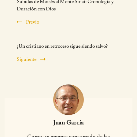
Subidas de Moisés al Monte Sinaí: Cronología y
Navigation
Duración con Dios
Previo
¿Un cristiano en retroceso sigue siendo salvo?
Siguiente
Juan García
Como un amante consumado de las