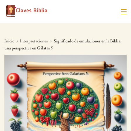
Skip
to
content
Inicio
Interpretaciones
Significado de emulaciones en la Biblia:
una perspectiva en Gálatas 5