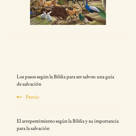
Post
Los pasos según la Biblia para ser salvos: una guía
Navigation
de salvación
Previo
El arrepentimiento según la Biblia y su importancia
para la salvación