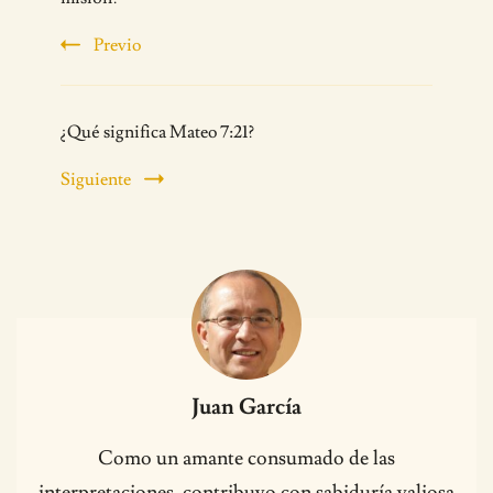
Navigation
Previo
¿Qué significa Mateo 7:21?
Siguiente
Juan García
Como un amante consumado de las
interpretaciones, contribuyo con sabiduría valiosa